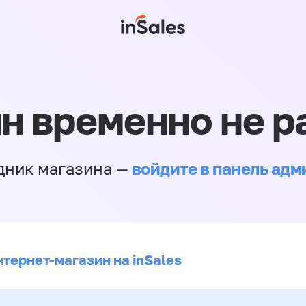
н временно не р
войдите в панель ад
дник магазина —
нтернет-магазин на inSales