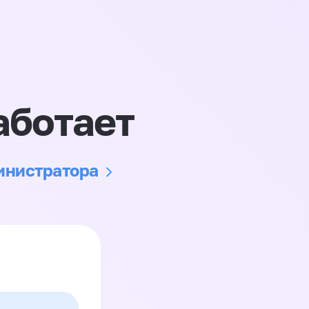
аботает
министратора