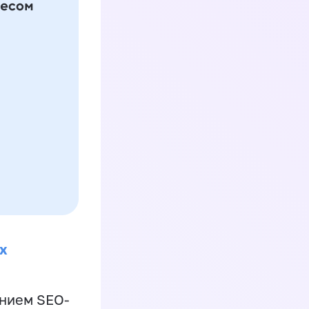
х
ением SEO-