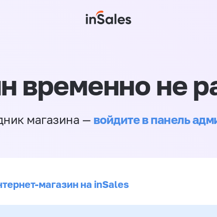
н временно не р
войдите в панель ад
дник магазина —
нтернет-магазин на inSales