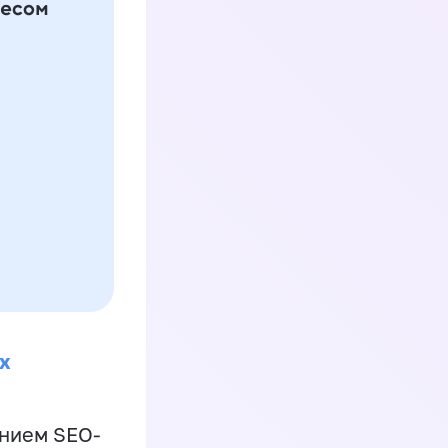
х
ением SEO-