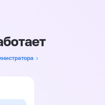
аботает
министратора