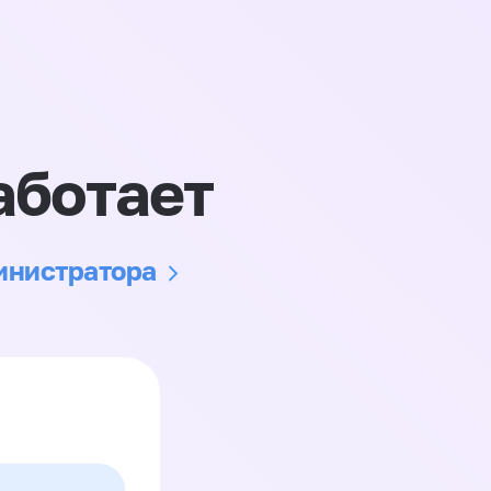
аботает
министратора