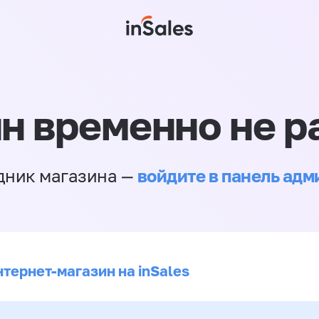
н временно не р
войдите в панель ад
дник магазина —
нтернет-магазин на inSales