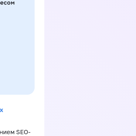
х
ением SEO-