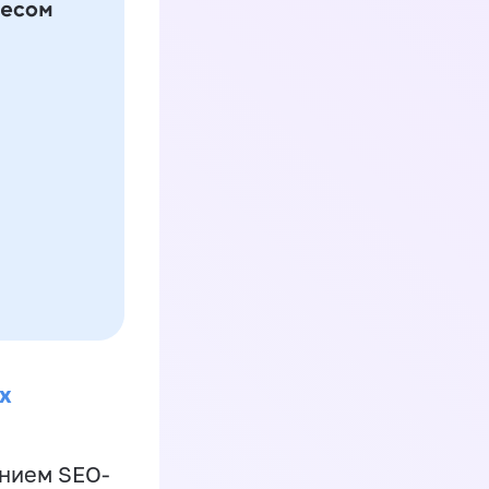
х
ением SEO-