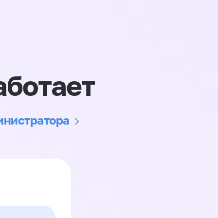
аботает
министратора