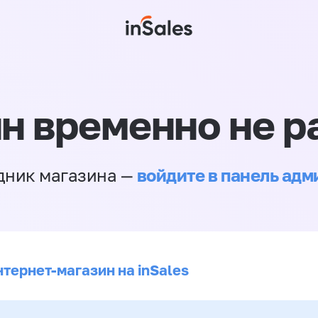
н временно не р
войдите в панель ад
дник магазина —
нтернет-магазин на inSales