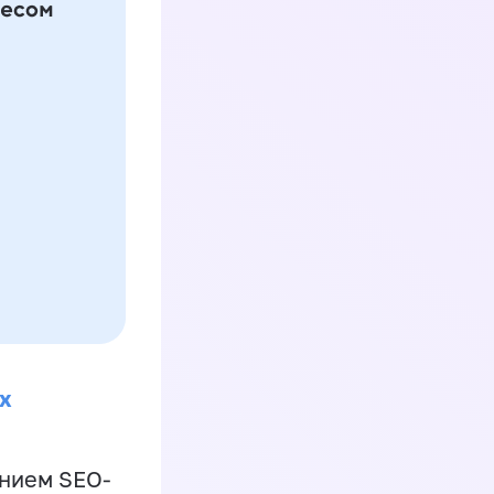
х
ением SEO-