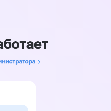
аботает
министратора