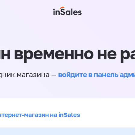
н временно не р
войдите в панель ад
дник магазина —
нтернет-магазин на inSales