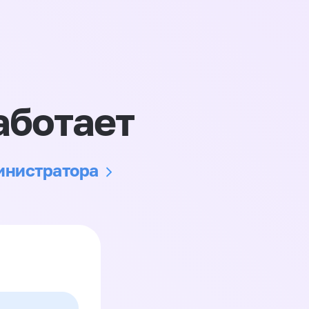
аботает
министратора