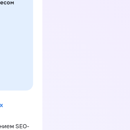
х
ением SEO-