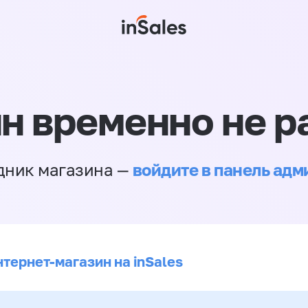
н временно не р
войдите в панель ад
дник магазина —
нтернет-магазин на inSales