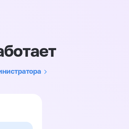
аботает
министратора