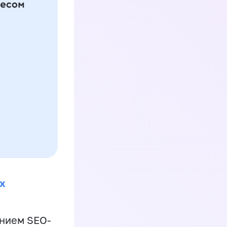
х
ением SEO-