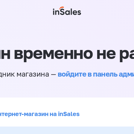
н временно не р
войдите в панель ад
дник магазина —
нтернет-магазин на inSales