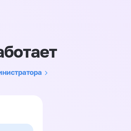
аботает
министратора