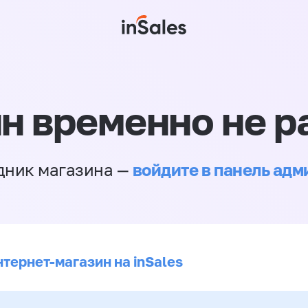
н временно не р
войдите в панель ад
дник магазина —
нтернет-магазин на inSales