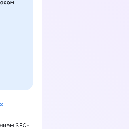
х
ением SEO-