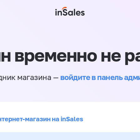
н временно не р
войдите в панель ад
дник магазина —
нтернет-магазин на inSales