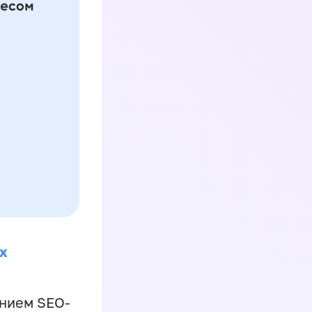
х
ением SEO-