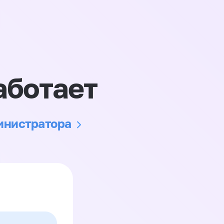
аботает
министратора