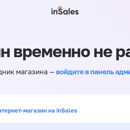
н временно не р
войдите в панель ад
дник магазина —
нтернет-магазин на inSales