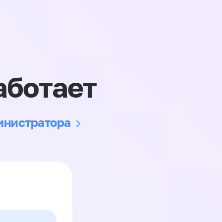
аботает
министратора