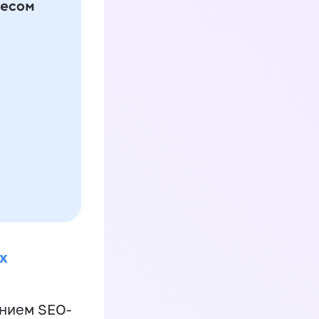
х
ением SEO-