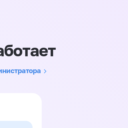
аботает
министратора