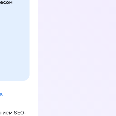
х
ением SEO-