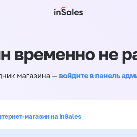
н временно не р
войдите в панель ад
дник магазина —
нтернет-магазин на inSales