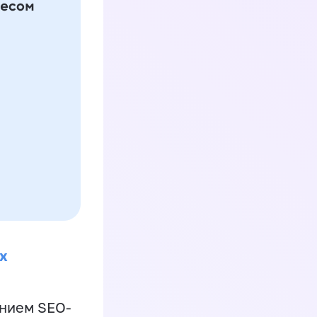
х
ением SEO-