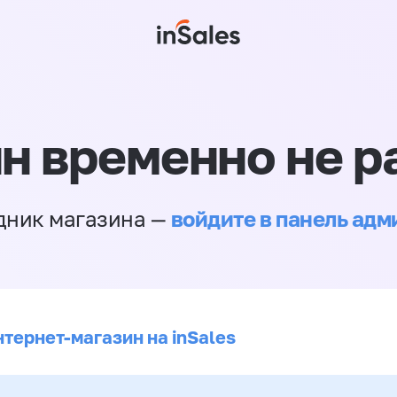
н временно не р
войдите в панель ад
дник магазина —
нтернет-магазин на inSales