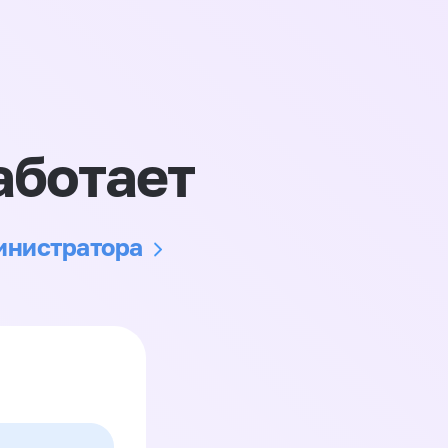
аботает
министратора