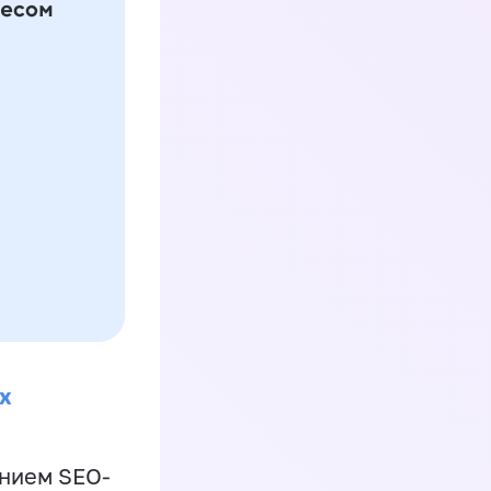
х
ением SEO-