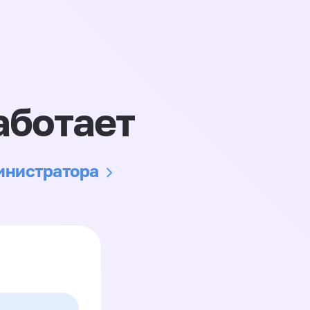
аботает
министратора