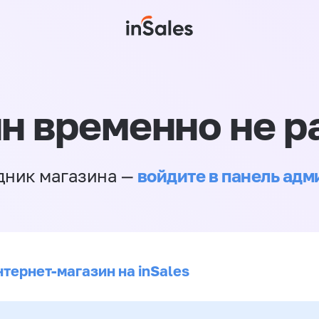
н временно не р
войдите в панель ад
дник магазина —
нтернет-магазин на inSales