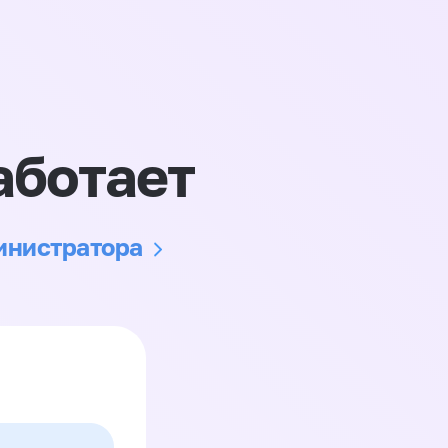
аботает
министратора