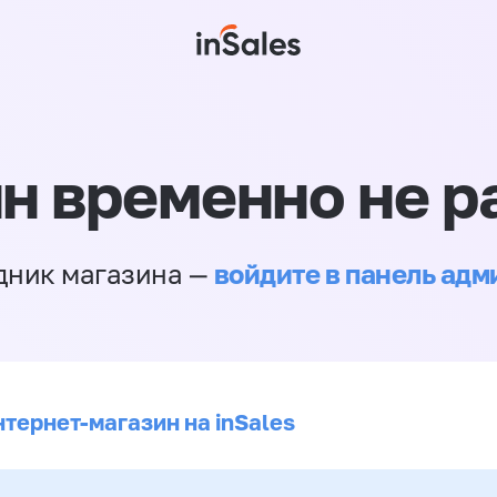
н временно не р
войдите в панель ад
дник магазина —
нтернет-магазин на inSales