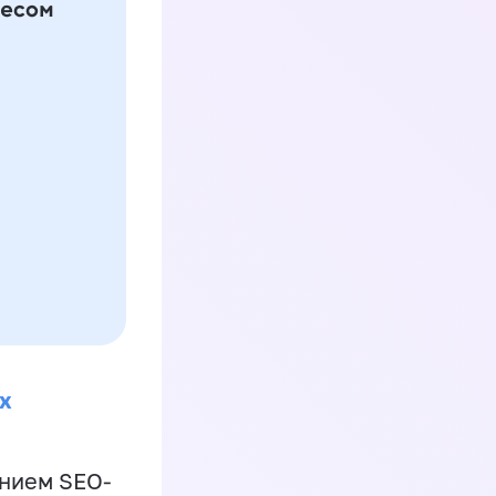
х
ением SEO-