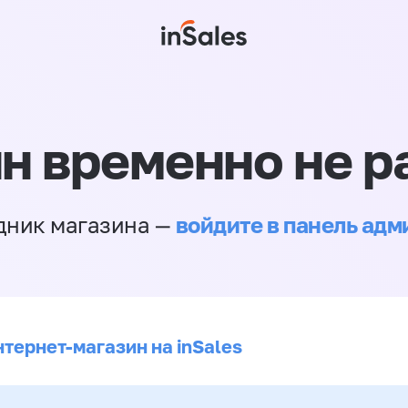
н временно не р
войдите в панель ад
дник магазина —
нтернет-магазин на inSales