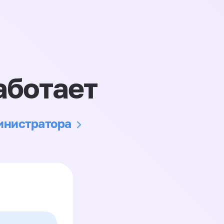
аботает
министратора