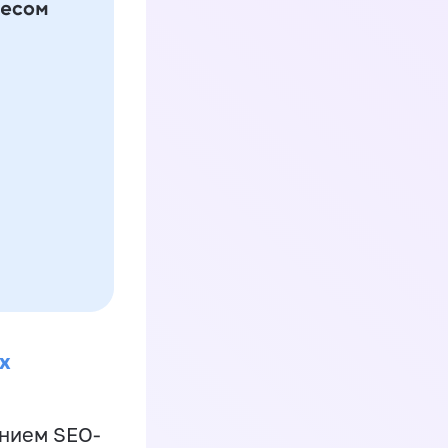
х
ением SEO-