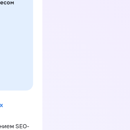
х
ением SEO-