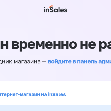
н временно не р
войдите в панель ад
дник магазина —
нтернет-магазин на inSales