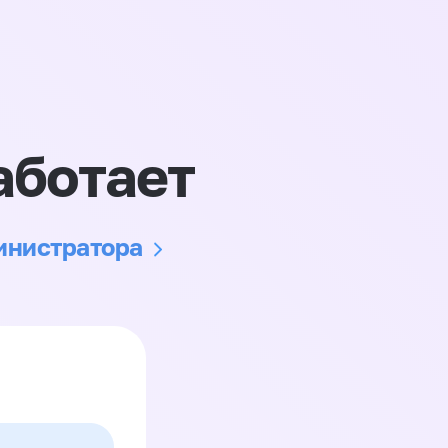
аботает
министратора