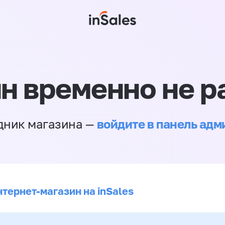
н временно не р
войдите в панель ад
дник магазина —
нтернет-магазин на inSales