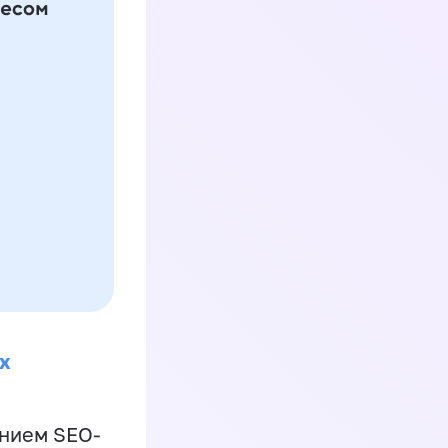
х
ением SEO-