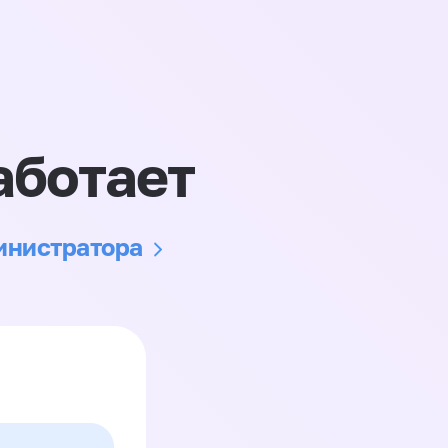
аботает
министратора