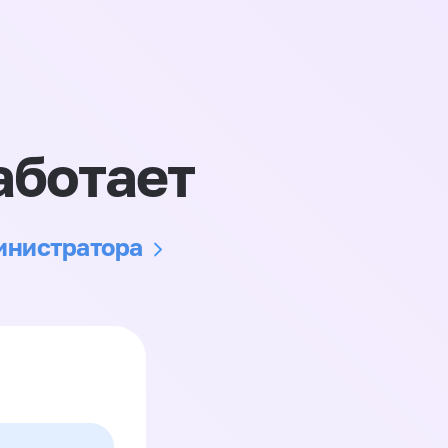
аботает
министратора