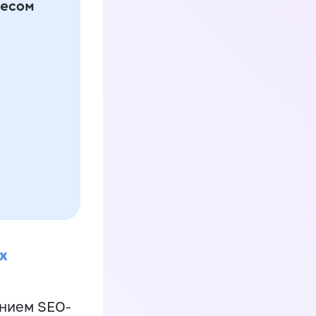
х
ением SEO-