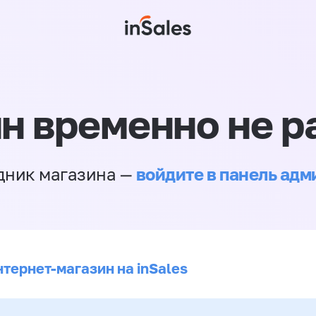
н временно не р
войдите в панель ад
дник магазина —
нтернет-магазин на inSales